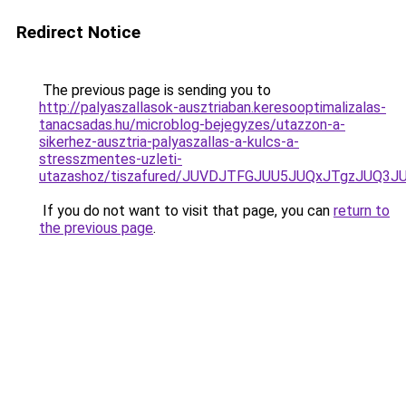
Redirect Notice
The previous page is sending you to
http://palyaszallasok-ausztriaban.keresooptimalizalas-
tanacsadas.hu/microblog-bejegyzes/utazzon-a-
sikerhez-ausztria-palyaszallas-a-kulcs-a-
stresszmentes-uzleti-
utazashoz/tiszafured/JUVDJTFGJUU5JUQxJTgzJUQ
If you do not want to visit that page, you can
return to
the previous page
.