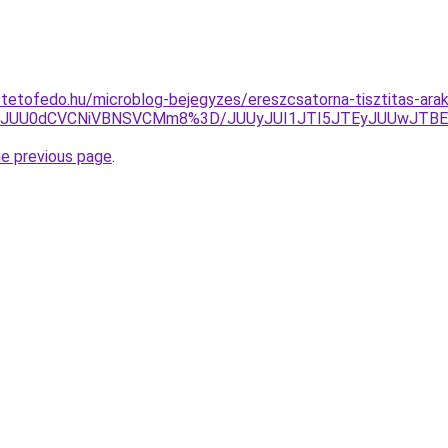
-tetofedo.hu/microblog-bejegyzes/ereszcsatorna-tisztitas-ara
JTkxJUU0dCVCNiVBNSVCMm8%3D/JUUyJUI1JTI5JTEyJUUwJT
he previous page
.