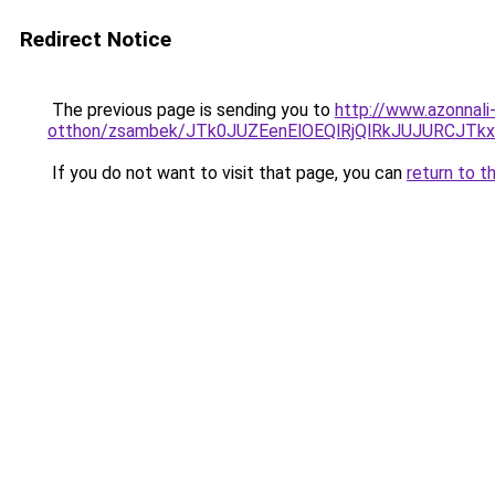
Redirect Notice
The previous page is sending you to
http://www.azonnali
otthon/zsambek/JTk0JUZEenElOEQlRjQlRkJUJURC
If you do not want to visit that page, you can
return to t