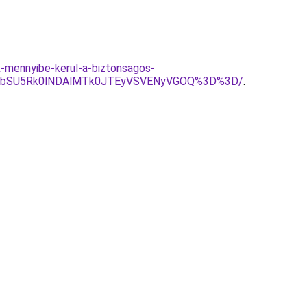
k-mennyibe-kerul-a-biztonsagos-
BEbSU5Rk0lNDAlMTk0JTEyVSVENyVGOQ%3D%3D/
.