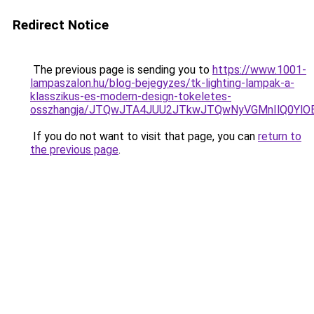
Redirect Notice
The previous page is sending you to
https://www.1001-
lampaszalon.hu/blog-bejegyzes/tk-lighting-lampak-a-
klasszikus-es-modern-design-tokeletes-
osszhangja/JTQwJTA4JUU2JTkwJTQwNyVGMnIlQ0YlO
If you do not want to visit that page, you can
return to
the previous page
.