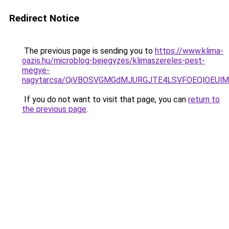
Redirect Notice
The previous page is sending you to
https://www.klima-
oazis.hu/microblog-bejegyzes/klimaszereles-pest-
megye-
nagytarcsa/QiVBOSVGMGdMJURGJTE4LSVFOEQlOEUlM
If you do not want to visit that page, you can
return to
the previous page
.