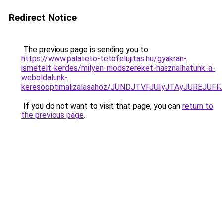
Redirect Notice
The previous page is sending you to
https://www.palateto-tetofelujitas.hu/gyakran-
ismetelt-kerdes/milyen-modszereket-hasznalhatunk-a-
weboldalunk-
keresooptimalizalasahoz/JUNDJTVFJUIyJTAyJUREJUFF
If you do not want to visit that page, you can
return to
the previous page
.