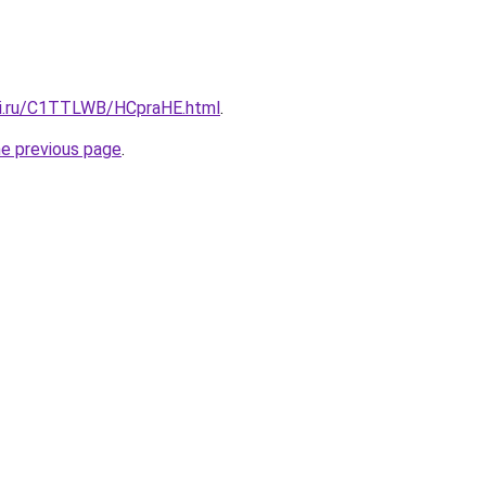
tki.ru/C1TTLWB/HCpraHE.html
.
he previous page
.